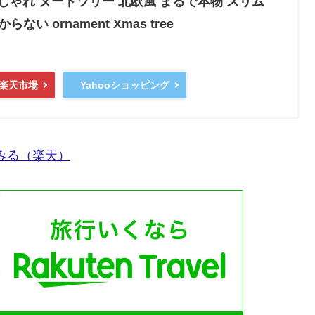
e おしゃれ ヌードツリー 北欧風 まるで本物 スリム
ない ornament Xmas tree
楽天市場
Yahooショッピング
てみる（楽天）