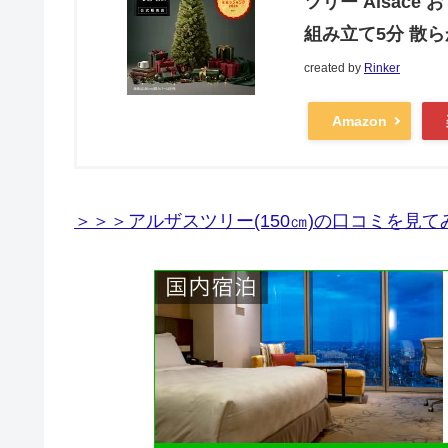
ツリー Alsac
組み立て5分 散らから
created by
Rinker
Amazon
＞＞＞アルザスツリー(150㎝)の口コミを見