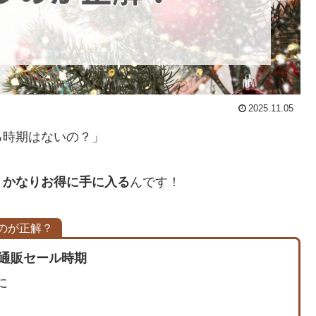
2025.11.05
る時期はないの？」
、かなりお得に手に入る
んです！
のが正解？
ト通販セール時期
に