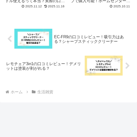
トル使えるって本当？実際の口コ
プで購入可能！ホームセンターや
ミや美味しさ、長持ちさせるコツ
ダイソーなどの100均では取り扱
2025.11.12
2025.11.16
2025.10.11
も詳しく解説します！
いがない場合がほとんどです。お
風呂の鏡や蛇口の頑固な水垢・ウ
ロコ汚れをスッキリ落とすカリカ
リ落としの効果的な使い方も解説
します。
EC-FR9の口コミレビュー！吸引力はあ
る？シャープスティッククリーナー
レモチェア3in1の口コミレビュー！デメリ
ットは塗装が剥がれる？
ホーム
生活雑貨