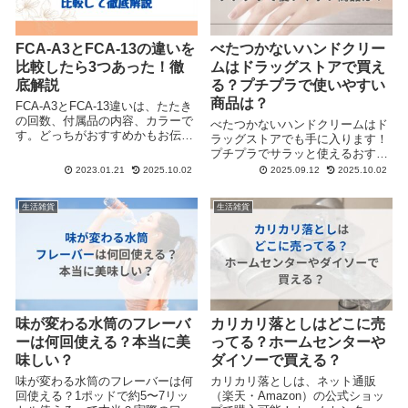
FCA-A3とFCA-13の違いを
べたつかないハンドクリー
比較したら3つあった！徹
ムはドラッグストアで買え
底解説
る？プチプラで使いやすい
商品は？
FCA-A3とFCA-13違いは、たたき
の回数、付属品の内容、カラーで
べたつかないハンドクリームはド
す。どっちがおすすめかもお伝え
ラッグストアでも手に入ります！
しますね♪
プチプラでサラッと使えるおすす
め商品と選び方を紹介しますね！
2023.01.21
2025.10.02
2025.09.12
2025.10.02
生活雑貨
生活雑貨
味が変わる水筒のフレーバ
カリカリ落としはどこに売
ーは何回使える？本当に美
ってる？ホームセンターや
味しい？
ダイソーで買える？
味が変わる水筒のフレーバーは何
カリカリ落としは、ネット通販
回使える？1ポッドで約5〜7リッ
（楽天・Amazon）の公式ショッ