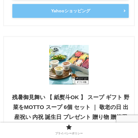
Yahooショッピング
残暑御見舞い 【 紙熨斗OK 】 スープ ギフト 野
菜をMOTTO スープ 6個 セット ｜ 敬老の日 出
産祝い 内祝 誕生日 プレゼント 贈り物 贈答用
おしゃれ 人気 レトルト 常温 国産 野菜 ｜ 熨斗
プライバシーポリシー
対応 のし 送料無料 配送日指定可 お返し 返礼