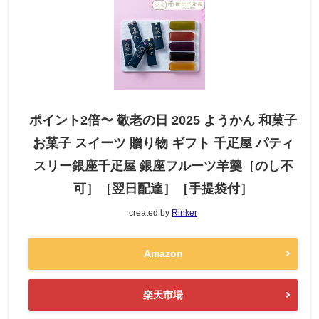
ポイント2倍〜 敬老の日 2025 ようかん 和菓子
お菓子 スイーツ 贈り物 ギフト 千疋屋 パティ
スリー銀座千疋屋 銀座フルーツ羊羹［のし不
可］［翌日配達］［手提袋付］
created by
Rinker
Amazon
楽天市場