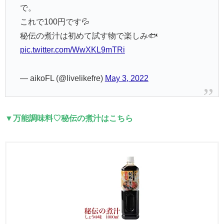
で。
これで100円です💦
秘伝の煮汁は初めて試す物で楽しみ🐟️
pic.twitter.com/WwXKL9mTRi
— aikoFL (@livelikefre)
May 3, 2022
▼万能調味料♡秘伝の煮汁はこちら