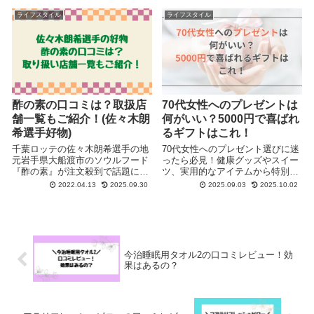
ライフスタイル
ライフスタイル
酢の素の口コミは？取扱店
70代女性へのプレゼントは
舗一覧もご紹介！(佐々木朗
何がいい？5000円で喜ばれ
希選手好物)
るギフトはこれ！
千葉ロッテの佐々木朗希選手の地
70代女性へのプレゼント選びに迷
元岩手県大船渡市のソウルフード
ったら必見！健康グッズやスイー
『酢の素』が注文殺到で話題にな
ツ、実用的なアイテムから特別感
っています。今回は酢の素の取扱
のある小物まで、予算5,000円で
2022.04.13
2025.09.30
2025.09.03
2025.10.02
店舗や口コミをご紹介します。
贈れる喜ばれるギフトをジャンル
別にご紹介します。
今治睡眠用タオル2の口コミレビュー！効
果はあるの？