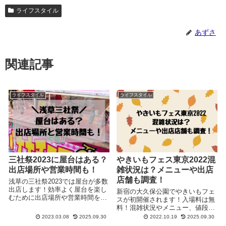
ライフスタイル
あずさ
関連記事
ライフスタイル
ライフスタイル
三社祭2023に屋台はある？
やきいもフェス東京2022混
出店場所や営業時間も！
雑状況は？メニューや出店
店舗も調査！
浅草の三社祭2023では屋台が多数
出店します！効率よく屋台を楽し
新宿の大久保公園でやきいもフェ
むために出店場所や営業時間をチ
スが初開催されます！入場料は無
ェックしておきましょう＾＾
料！混雑状況やメニュー、値段、
出店店舗を調べたのでお伝えしま
2023.03.08
2025.09.30
2022.10.19
2025.09.30
す！