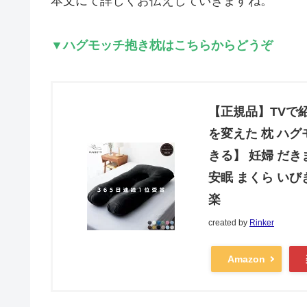
本文にて詳しくお伝えしていきますね。
▼ハグモッチ抱き枕はこちらからどうぞ
【正規品】TVで
を変えた 枕 ハグ
きる】 妊婦 だき
安眠 まくら いび
楽
created by
Rinker
Amazon