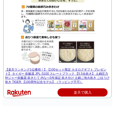
【楽天ランキング1位獲得！】【100セット限定 カタログギフト プレゼン
ト】 タイガー 炊飯器 JPL-S100 スレートブラック 【5.5合炊き】 土鍋圧力
IHジャー炊飯器 炊きたて 内なべ5年保証 炊き分け 土鍋ご泡火炊き ごほうび
炊き TIGER 【100周年記念モデル】（ラッピング不可）
楽天で購入