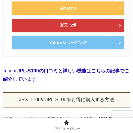
Amazon
楽天市場
Yahooショッピング
＞＞＞JPL-S100の口コミと詳しい機能はこちらの記事でご
紹介しています
JRX-T100やJPL-S100をお得に購入する方法
最後に、タイガー土鍋圧力IHジャー炊飯器のJRX-T100や
JPL-S100をお得に購入する方法をお伝えしますね＾＾
プライバシーポリシー