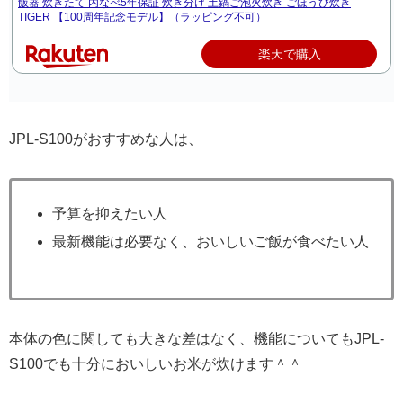
飯器 炊きたて 内なべ5年保証 炊き分け 土鍋ご泡火炊き ごほうび炊き
TIGER 【100周年記念モデル】（ラッピング不可）
楽天で購入
JPL-S100がおすすめな人は、
予算を抑えたい人
最新機能は必要なく、おいしいご飯が食べたい人
本体の色に関しても大きな差はなく、機能についてもJPL-
S100でも十分においしいお米が炊けます＾＾