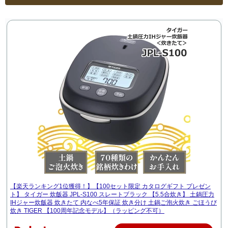
【楽天ランキング1位獲得！】【100セット限定 カタログギフト プレゼン
ト】 タイガー 炊飯器 JPL-S100 スレートブラック 【5.5合炊き】 土鍋圧力
IHジャー炊飯器 炊きたて 内なべ5年保証 炊き分け 土鍋ご泡火炊き ごほうび
炊き TIGER 【100周年記念モデル】（ラッピング不可）