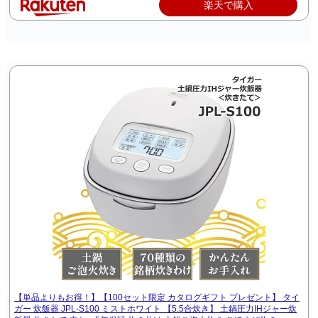
楽天で購入
【単品よりもお得！】【100セット限定 カタログギフト プレゼント】 タイ
ガー 炊飯器 JPL-S100 ミストホワイト 【5.5合炊き】 土鍋圧力IHジャー炊