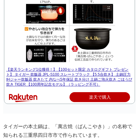
【楽天ランキング1位獲得！】【100セット限定 カタログギフト プレゼン
ト】 タイガー 炊飯器 JPL-S100 スレートブラック 【5.5合炊き】 土鍋圧力
IHジャー炊飯器 炊きたて 内なべ5年保証 炊き分け 土鍋ご泡火炊き ごほうび
炊き TIGER 【100周年記念モデル】（ラッピング不可）
楽天で購入
タイガーの本土鍋は、「萬古焼（ばんこやき）」の名称で
知られる三重県四日市市で作られています。