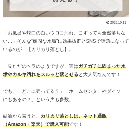
2025.10.11
「お風呂や蛇口の白いウロコ汚れ、こすっても全然落ちな
い…」そんな“頑固な水垢”に効果抜群とSNSで話題になって
いるのが、【カリカリ落とし】。
一見ただのヘラのようですが、実は
ガチガチに固まった水
垢やカルキ汚れをスルッと落とせる
と大人気なんです！
でも、「どこに売ってる？」「ホームセンターやダイソー
にもあるの？」という声も多数。
結論から言うと、
カリカリ落としは、ネット通販
（Amazon・楽天）で購入可能
です！