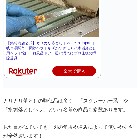
【錫村商店公式】カリカリ落とし｜Made in Japan｜
岐阜県関市｜掃除ヘラ｜キズがつきにくい水垢落とし
用ヘラ｜蛇口・お風呂ドア・硬い汚れにプロ仕様の掃
除道具
楽天で購入
カリカリ落としの類似品は多く、「スクレーパー系」や
「水垢落としヘラ」という名前の商品も多数あります。
見た目が似ていても、刃の角度や厚みによって使いやすさ
が全然違います！