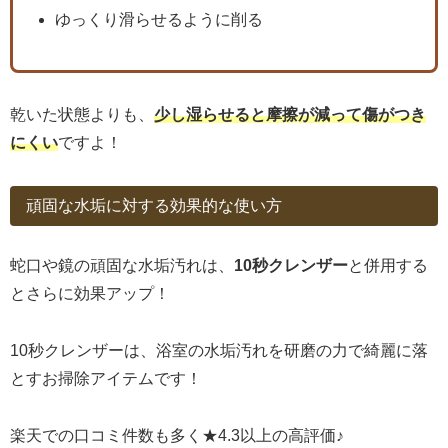
ゆっくり滑らせるように削る
乾いた状態よりも、
少し湿らせると摩擦が減って傷がつき
にくい
ですよ！
頑固な水垢に対する効果的な使い方
蛇口や鏡の頑固な水垢汚れは、
10秒クレンザー
と併用する
とさらに効果アップ！
10秒クレンザーは、浴室の水垢汚れを研磨の力で綺麗に落
とすお掃除アイテムです！
楽天での口コミ件数も多く★4.3以上の高評価♪