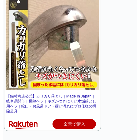
【錫村商店公式】カリカリ落とし｜Made in Japan｜
岐阜県関市｜掃除ヘラ｜キズがつきにくい水垢落とし
用ヘラ｜蛇口・お風呂ドア・硬い汚れにプロ仕様の掃
除道具
楽天で購入