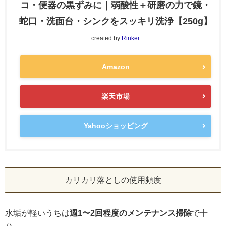
コ・便器の黒ずみに｜弱酸性＋研磨の力で鏡・
蛇口・洗面台・シンクをスッキリ洗浄【250g】
created by
Rinker
Amazon
楽天市場
Yahooショッピング
カリカリ落としの使用頻度
水垢が軽いうちは
週1〜2回程度のメンテナンス掃除
で十