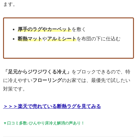
ます。
厚手のラグやカーペット
を敷く
断熱マット
や
アルミシート
を布団の下に仕込む
「足元からジワジワくる冷え」
をブロックできるので、特
に冷えやすい
フローリング
のお家では、最優先で試したい
対策です。
＞＞＞楽天で売れている断熱ラグを見てみる
▼口コミ多数♪ひんやり床冷え解消の声あり！