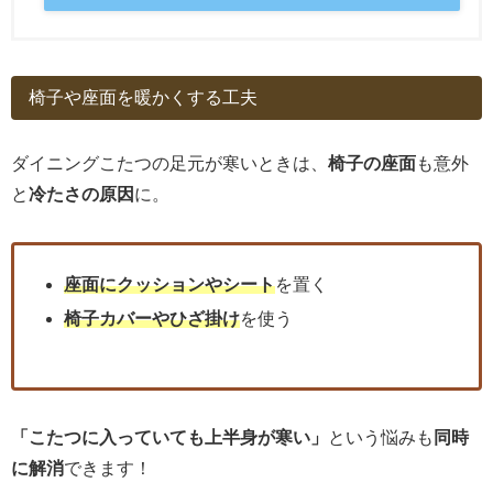
椅子や座面を暖かくする工夫
ダイニングこたつの足元が寒いときは、
椅子の座面
も意外
と
冷たさの原因
に。
座面にクッションやシート
を置く
椅子カバーやひざ掛け
を使う
「こたつに入っていても上半身が寒い」
という悩みも
同時
に解消
できます！