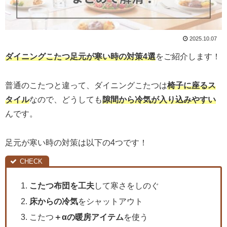
2025.10.07
ダイニングこたつ足元が寒い時の対策
4
選
をご紹介します！
普通のこたつと違って、ダイニングこたつは
椅子に座るス
タイル
なので、どうしても
隙間から冷気が入り込みやすい
んです。
足元が寒い時の対策は以下の4つです！
こたつ布団を工夫
して寒さをしのぐ
床からの冷気
をシャットアウト
こたつ
＋αの暖房アイテム
を使う