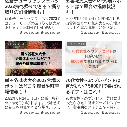
佐倉チューリップフェスタ
出雲花火大会2022穴場スポ
2023持ち帰りできる？掘り
ットは？屋台や混雑状況
取りの割引情報も！
も！
佐倉チューリップフェスタ2023で
2022年8月28（日）に開催される
はチューリップの掘り取り販売が
出雲神話まつり花火大会の穴場ス
あります。500円で10本好きなチ
ポットや屋台情報、混雑状況につ
ューリップを掘り取って持ち帰る
いてまとめたのでお伝えします。
2023.03.25
2025.09.30
2022.08.24
2025.09.30
ことができます＾＾今年はイベン
トが35回記念ということで掘り取
ライフスタイル
ライフスタイル
りのお得な情報もお伝えしますね
♪
鎌ヶ谷花火大会2023穴場ス
70代女性へのプレゼントは
ポットはどこ？屋台や駐車
何がいい？5000円で喜ばれ
場情報も！
るギフトはこれ！
2022年8月14日（日）に鎌ヶ谷花
70代女性へのプレゼント選びに迷
火大会が開催されます。混雑せず
ったら必見！健康グッズやスイー
に花火を観覧できる穴場スポット
ツ、実用的なアイテムから特別感
や、今年の鎌ヶ谷花火大会では屋
のある小物まで、予算5,000円で
2023.04.21
2025.09.30
2025.09.03
2025.10.02
台の出店はあるのか？また周辺の
贈れる喜ばれるギフトをジャンル
駐車場情報についてもまとめまし
別にご紹介します。
た”！